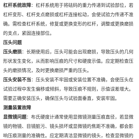
杠杆系统故障
：杠杆系统用于将砝码的重力传递到试验部位，若
杠杆变形、杠杆支点磨损或杠杆连接松动，会使试验力传递不准
确。需检查杠杆系统，修复或更换变形的杠杆，调整或更换磨损
的支点，紧固连接部位。
压头问题
压头磨损
：长期使用后，压头可能会出现磨损，导致压头的几何
形状发生变化，从而影响压痕的尺寸和硬度示值。应定期检查压
头的磨损情况，及时更换磨损严重的压头。
压头安装不当
：压头安装不牢固或安装位置不准确，会使压头在
试验过程中发生偏移或倾斜，导致压痕不规则，示值误差增大。
需要正确安装压头，确保压头与试验面垂直，安装牢固。
测量装置故障
显微镜问题
：布氏硬度计通常使用显微镜测量压痕直径，若显微
镜的物镜、目镜脏污、镜头损坏或显微镜的焦距不准确，都会影
响压痕测量的准确性。应定期清洁显微镜的镜头，检查显微镜的