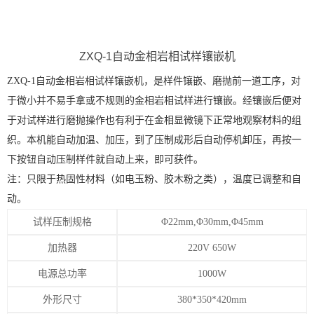
ZXQ-1自动金相岩相试样镶嵌机
ZXQ-1自动金相岩相试样镶嵌机，是样件镶嵌、磨抛前一道工序，对
于微小并不易手拿或不规则的金相岩相试样进行镶嵌。经镶嵌后便对
于对试样进行磨抛操作也有利于在金相显微镜下正常地观察材料的组
织。本机能自动加温、加压，到了压制成形后自动停机卸压，再按一
下按钮自动压制样件就自动上来，即可获件。
注：只限于热固性材料（如电玉粉、胶木粉之类），温度已调整和自
动。
试样压制规格
Φ22mm,Φ30mm,Φ45mm
加热器
220V 650W
电源总功率
1000W
外形尺寸
380*350*420mm